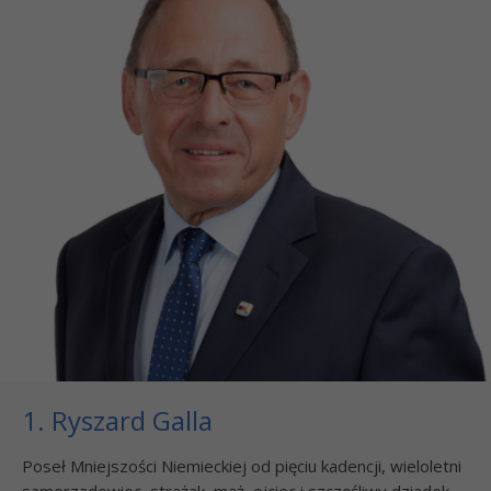
1. Ryszard Galla
Poseł Mniejszości Niemieckiej od pięciu kadencji, wieloletni
samorządowiec, strażak, mąż, ojciec i szczęśliwy dziadek.