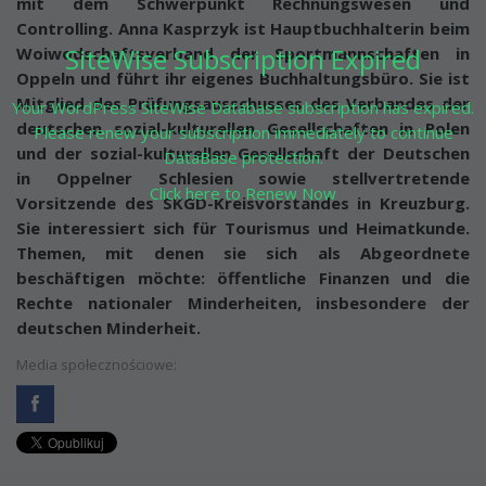
mit dem Schwerpunkt Rechnungswesen und
Controlling. Anna Kasprzyk ist Hauptbuchhalterin beim
SiteWise Subscription Expired
Woiwodschaftsverband der Sportmannschaften in
Oppeln und führt ihr eigenes Buchhaltungsbüro. Sie ist
Mitglied des Prüfungsausschusses des Verbandes der
Your WordPress SiteWise Database subscription has expired.
deutschen sozial-kulturellen Gesellschaften in Polen
Please renew your subscription immediately to continue
und der sozial-kulturellen Gesellschaft der Deutschen
DataBase protection.
in Oppelner Schlesien sowie stellvertretende
Click here to Renew Now
Vorsitzende des SKGD-Kreisvorstandes in Kreuzburg.
Sie interessiert sich für Tourismus und Heimatkunde.
Themen, mit denen sie sich als Abgeordnete
beschäftigen möchte: öffentliche Finanzen und die
Rechte nationaler Minderheiten, insbesondere der
deutschen Minderheit.
Media społecznościowe: