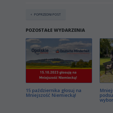
POPRZEDNI POST
POZOSTAŁE WYDARZENIA
15 października głosuj na
Mniej
Mniejszość Niemiecką!
podsu
wybor