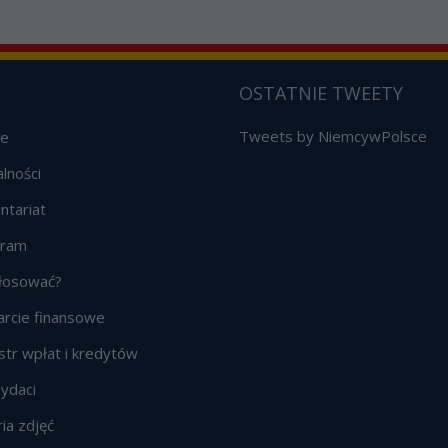
OSTATNIE TWEETY
e
Tweets by NiemcywPolsce
alności
ntariat
gram
głosować?
rcie finansowe
str wpłat i kredytów
ydaci
ia zdjęć