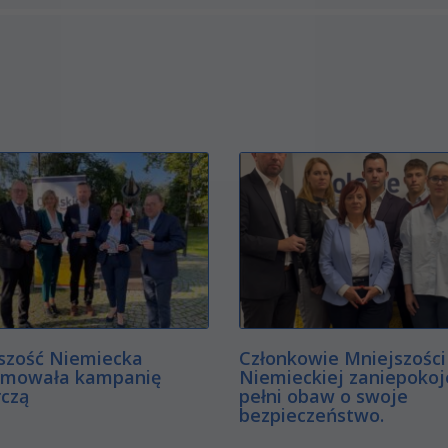
szość Niemiecka
Członkowie Mniejszości
mowała kampanię
Niemieckiej zaniepokoje
czą
pełni obaw o swoje
bezpieczeństwo.