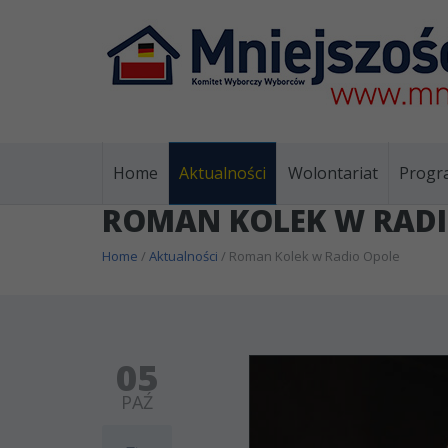
Home
Aktualności
Wolontariat
Progr
ROMAN KOLEK W RADI
Home
/
Aktualności
/ Roman Kolek w Radio Opole
05
PAŹ