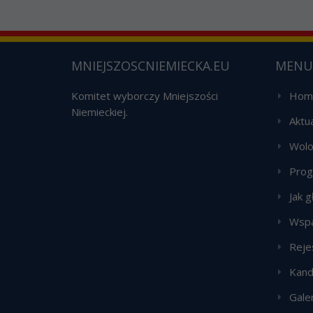
MNIEJSZOSCNIEMIECKA.EU
MENU
Komitet wyborczy Mniejszości
Hom
Niemieckiej.
Aktu
Wolo
Pro
Jak 
Wspa
Reje
Kand
Galer