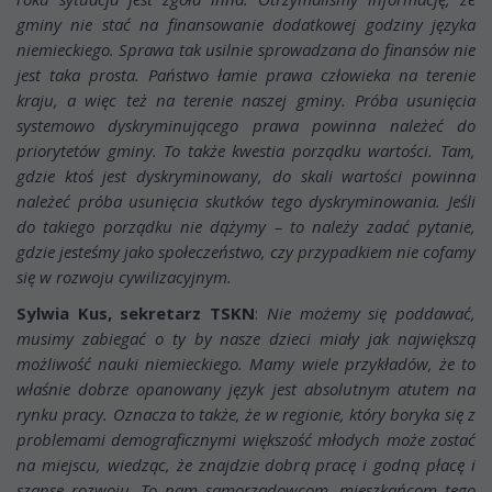
gminy nie stać na finansowanie dodatkowej godziny języka
niemieckiego. Sprawa tak usilnie sprowadzana do finansów nie
jest taka prosta. Państwo łamie prawa człowieka na terenie
kraju, a więc też na terenie naszej gminy. Próba usunięcia
systemowo dyskryminującego prawa powinna należeć do
priorytetów gminy. To także kwestia porządku wartości. Tam,
gdzie ktoś jest dyskryminowany, do skali wartości powinna
należeć próba usunięcia skutków tego dyskryminowania. Jeśli
do takiego porządku nie dążymy – to należy zadać pytanie,
gdzie jesteśmy jako społeczeństwo, czy przypadkiem nie cofamy
się w rozwoju cywilizacyjnym.
Sylwia Kus, sekretarz TSKN
:
Nie możemy się poddawać,
musimy zabiegać o ty by nasze dzieci miały jak największą
możliwość nauki niemieckiego. Mamy wiele przykładów, że to
właśnie dobrze opanowany język jest absolutnym atutem na
rynku pracy. Oznacza to także, że w regionie, który boryka się z
problemami demograficznymi większość młodych może zostać
na miejscu, wiedząc, że znajdzie dobrą pracę i godną płacę i
szanse rozwoju. To nam samorządowcom, mieszkańcom tego