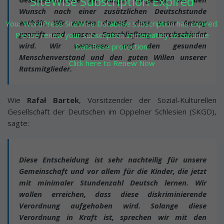
SiteWise Subscription Expired
Wunsch nach einer zusätzlichen Deutschstunde
enthält. Wir warten darauf, dass unser Antrag
Your WordPress SiteWise Database subscription has expired.
geprüft und unsere Entschließung verabschiedet
Please renew your subscription immediately to continue
wird. Wir vertrauen auf den gesunden
DataBase protection.
Menschenverstand und den guten Willen unserer
Click here to Renew Now
Ratsmitglieder.
Wie
Rafał Bartek
, Vorsitzender der Sozial-Kulturellen
Gesellschaft der Deutschen im Oppelner Schlesien (SKGD),
sagte:
Diese Entscheidung ist sehr nachteilig für unsere
Gemeinschaft und vor allem für die Kinder, die jetzt
mit minimaler Stundenzahl Deutsch lernen. Wir
wollen erreichen, dass diese diskriminierende
Verordnung aufgehoben wird. Solange diese
Verordnung in Kraft ist, sprechen wir mit den