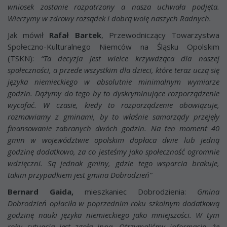
wniosek zostanie rozpatrzony a nasza uchwała podjęta.
Wierzymy w zdrowy rozsądek i dobrą wolę naszych Radnych.
Jak mówił
Rafał Bartek
, Przewodniczący Towarzystwa
Społeczno-Kulturalnego Niemców na Śląsku Opolskim
(TSKN):
“Ta decyzja jest wielce krzywdząca dla naszej
społeczności, a przede wszystkim dla dzieci, które teraz uczą się
języka niemieckiego w absolutnie minimalnym wymiarze
godzin. Dążymy do tego by to dyskryminujące rozporządzenie
wycofać. W czasie, kiedy to rozporządzenie obowiązuje,
rozmawiamy z gminami, by to właśnie samorządy przejęły
finansowanie zabranych dwóch godzin. Na ten moment 40
gmin w województwie opolskim dopłaca dwie lub jedną
godzinę dodatkowo, za co jesteśmy jako społeczność ogromnie
wdzięczni. Są jednak gminy, gdzie tego wsparcia brakuje,
takim przypadkiem jest gmina Dobrodzień”
Bernard Gaida,
mieszkaniec Dobrodzienia:
Gmina
Dobrodzień opłaciła w poprzednim roku szkolnym dodatkową
godzinę nauki języka niemieckiego jako mniejszości. W tym
roku sytuacja jest zgoła inna. Otrzymaliśmy informację, że