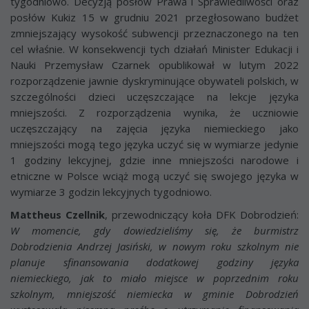
tygodniowo. Decyzją posłów Prawa i Sprawiedliwości oraz
posłów Kukiz 15 w grudniu 2021 przegłosowano budżet
zmniejszający wysokość subwencji przeznaczonego na ten
cel właśnie. W konsekwencji tych działań Minister Edukacji i
Nauki Przemysław Czarnek opublikował w lutym 2022
rozporządzenie jawnie dyskryminujące obywateli polskich, w
szczególności dzieci uczęszczające na lekcje języka
mniejszości. Z rozporządzenia wynika, że uczniowie
uczęszczający na zajęcia języka niemieckiego jako
mniejszości mogą tego języka uczyć się w wymiarze jedynie
1 godziny lekcyjnej, gdzie inne mniejszości narodowe i
etniczne w Polsce wciąż mogą uczyć się swojego języka w
wymiarze 3 godzin lekcyjnych tygodniowo.
Mattheus Czellnik
, przewodniczący koła DFK Dobrodzień:
W momencie, gdy dowiedzieliśmy się, że burmistrz
Dobrodzienia Andrzej Jasiński, w nowym roku szkolnym nie
planuje sfinansowania dodatkowej godziny języka
niemieckiego, jak to miało miejsce w poprzednim roku
szkolnym, mniejszość niemiecka w gminie Dobrodzień