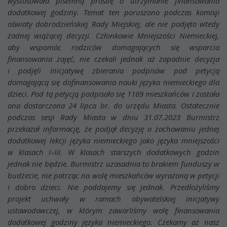
wystosowała pisemną prośbę o utrzymanie finansowania
dodatkowej godziny. Temat ten poruszono podczas komisji
oświaty dobrodzieńskiej Rady Miejskiej, ale nie podjęto wtedy
żadnej wiążącej decyzji. Członkowie Mniejszości Niemieckiej,
aby wspomóc rodziców domagających się wsparcia
finansowania zajęć, nie czekali jednak aż zapadnie decyzja
i podjęli inicjatywę zbierania podpisów pod petycją
domagającą się dofinansowania nauki języka niemieckiego dla
dzieci. Pod tą petycją podpisało się 1169 mieszkańców i została
ona dostarczona 24 lipca br. do urzędu Miasta. Ostatecznie
podczas sesji Rady Miasta w dniu 31.07.2023 Burmistrz
przekazał informację, że podjął decyzję o zachowaniu jednej
dodatkowej lekcji języka niemieckiego jako języka mniejszości
w klasach I–III. W klasach starszych dodatkowych godzin
jednak nie będzie. Burmistrz uzasadnia to brakiem funduszy w
budżecie, nie patrząc na wolę mieszkańców wyrażoną w petycji
i dobro dzieci. Nie poddajemy się jednak. Przedłożyliśmy
projekt uchwały w ramach obywatelskiej inicjatywy
ustawodawczej, w którym zawarliśmy wolę finansowania
dodatkowej godziny języka niemieckiego. Czekamy aż nasz